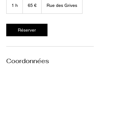
euros
1 h
1
65 €
Rue des Grives
Réserver
Coordonnées
48 Rue des Grives, Crolles, France
CÉCILE BRACONNIER
Psychologue du travail à Crolles
Contact
Politique de confidentialité